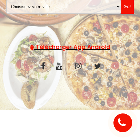
Go!
C.G.V
Télécharger App Android