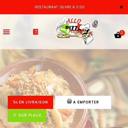
×
RESTAURANT OUVRE À 11:00
0
ACCUEIL
LA CARTE
VOTRE COMPTE
EN LIVRAISON
A EMPORTER
NOTRE RESTAURANT
VOS AVIS
SUR PLACE
MENTIONS LÉGALES