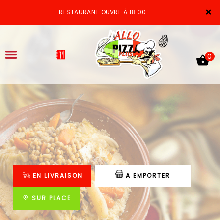
×
RESTAURANT OUVRE À 18:00
0
ACCUEIL
LA CARTE
VOTRE COMPTE
EN LIVRAISON
A EMPORTER
NOTRE RESTAURANT
VOS AVIS
SUR PLACE
MENTIONS LÉGALES