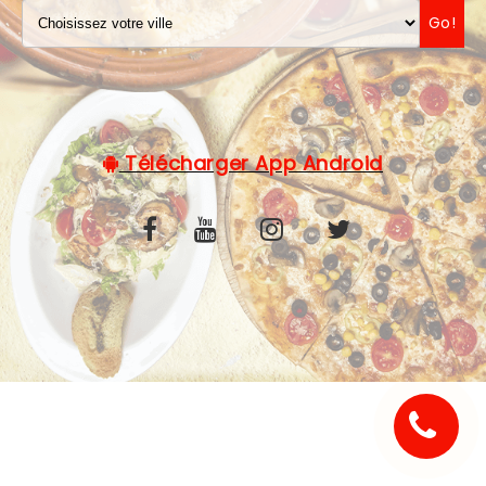
Go!
C.G.V
Télécharger App Android