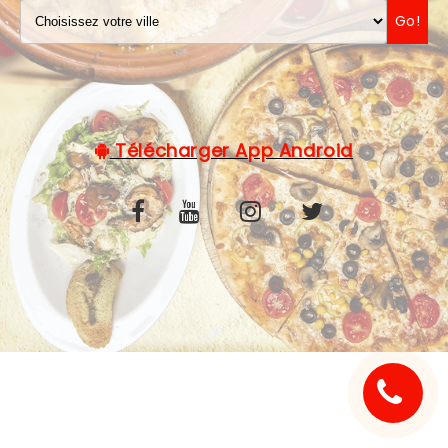
Go!
C.G.V
Télécharger App Android