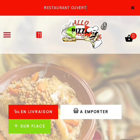
×
RESTAURANT OUVERT
0
ACCUEIL
LA CARTE
VOTRE COMPTE
EN LIVRAISON
A EMPORTER
NOTRE RESTAURANT
VOS AVIS
SUR PLACE
MENTIONS LÉGALES