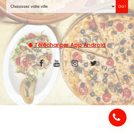
Go!
C.G.V
Télécharger App Android