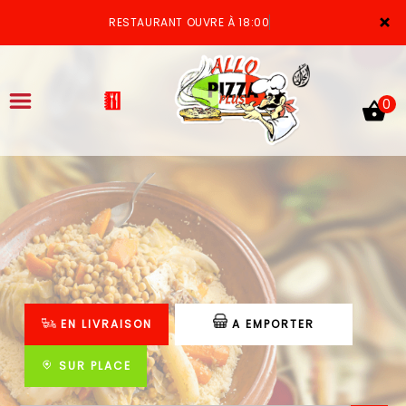
×
RESTAURANT OUVRE À 18:00
0
ACCUEIL
LA CARTE
VOTRE COMPTE
EN LIVRAISON
A EMPORTER
NOTRE RESTAURANT
VOS AVIS
SUR PLACE
MENTIONS LÉGALES