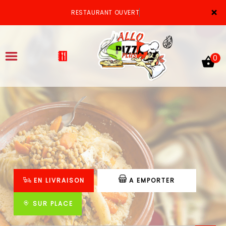
×
RESTAURANT OUVERT
0
ACCUEIL
LA CARTE
VOTRE COMPTE
EN LIVRAISON
A EMPORTER
NOTRE RESTAURANT
VOS AVIS
SUR PLACE
MENTIONS LÉGALES