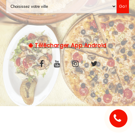
Go!
C.G.V
Télécharger App Android