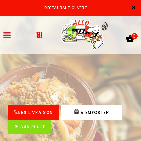
×
RESTAURANT OUVERT
0
ACCUEIL
LA CARTE
VOTRE COMPTE
EN LIVRAISON
A EMPORTER
NOTRE RESTAURANT
VOS AVIS
SUR PLACE
MENTIONS LÉGALES