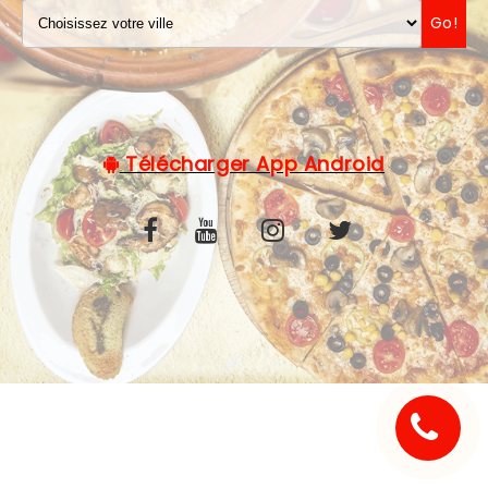
Go!
C.G.V
Télécharger App Android