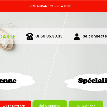
RESTA
CARTE
01.60.85.33.33
Se connecter
ienne
Spécial
A Emporter
En Livraison
Sur Place