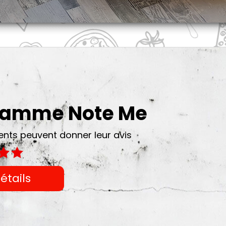
gramme Note Me
ts peuvent donner leur avis
étails