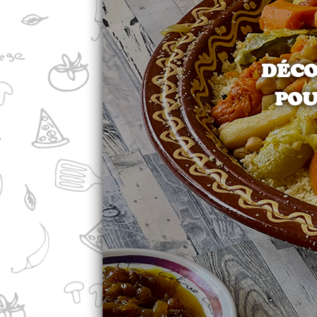
DÉCO
POU