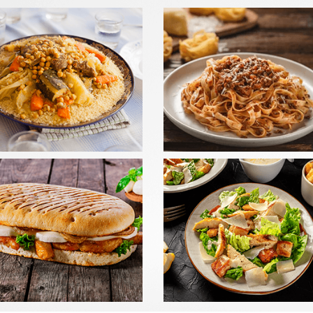
LADES
PANINIS
mander
Commander