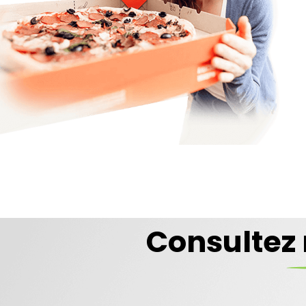
PI
Consultez 
Com