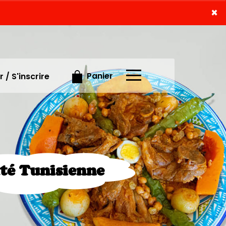
×
×
Panier
 / S'inscrire
ité Tunisienne