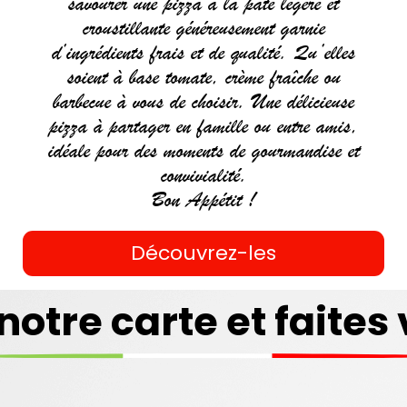
savourer une pizza à la pâte légère et
croustillante généreusement garnie
d’ingrédients frais et de qualité. Qu’elles
soient à base tomate, crème fraîche ou
barbecue à vous de choisir. Une délicieuse
pizza à partager en famille ou entre amis,
idéale pour des moments de gourmandise et
convivialité.
Bon Appétit !
Découvrez-les
ZZAS
COUSCOUS
notre carte et faites 
mander
Commander