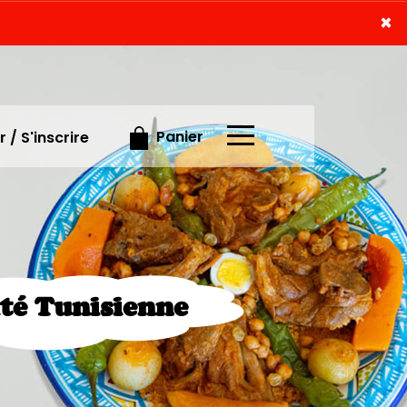
×
×
Panier
 / S'inscrire
ité Tunisienne