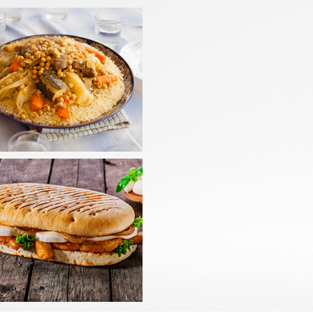
LADES
PANINIS
mander
Commander