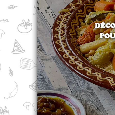
DÉCO
POU