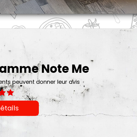
gramme Note Me
ts peuvent donner leur avis
étails