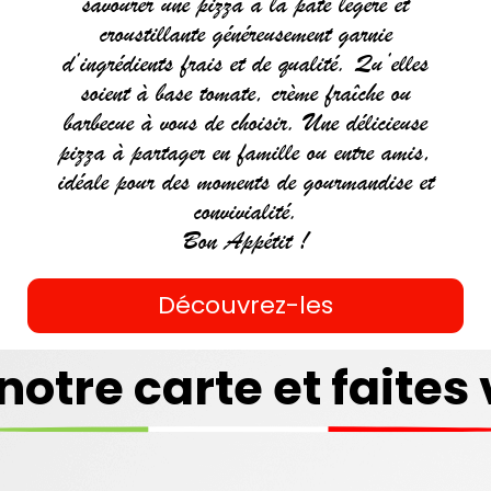
savourer une pizza à la pâte légère et
croustillante généreusement garnie
d’ingrédients frais et de qualité. Qu’elles
soient à base tomate, crème fraîche ou
barbecue à vous de choisir. Une délicieuse
pizza à partager en famille ou entre amis,
idéale pour des moments de gourmandise et
convivialité.
Bon Appétit !
Découvrez-les
COUSCOUS
notre carte et faites 
Commander