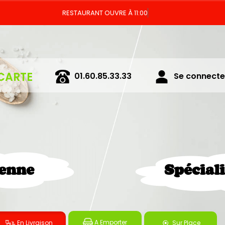
CARTE
01.60.85.33.33
Se connecter
ienne
Spécial
A Emporter
En Livraison
Sur Place