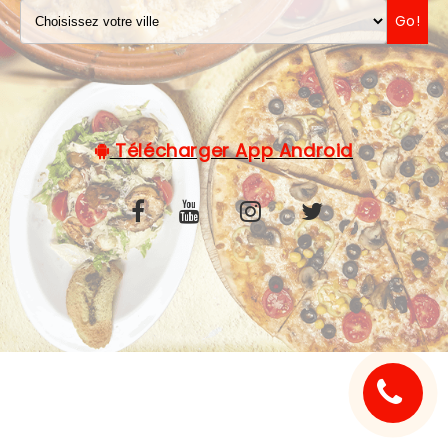
Go!
C.G.V
Télécharger App Android