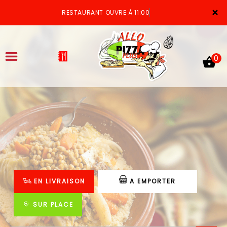
×
RESTAURANT OUVRE À 11:00
0
ACCUEIL
LA CARTE
VOTRE COMPTE
EN LIVRAISON
A EMPORTER
NOTRE RESTAURANT
VOS AVIS
SUR PLACE
MENTIONS LÉGALES