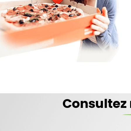
PI
Consultez 
Com