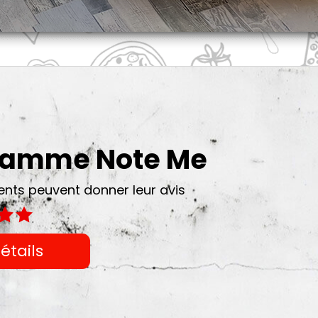
gramme Note Me
ts peuvent donner leur avis
étails