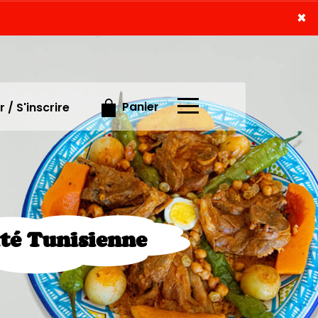
×
×
Panier
 / S'inscrire
ité Tunisienne