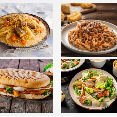
LADES
PANINIS
mander
Commander