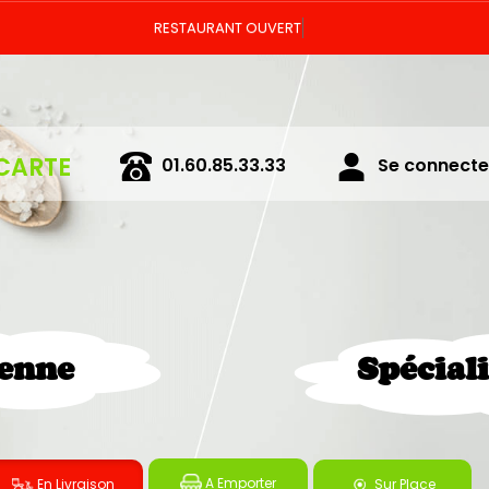
Vous pouv
CARTE
01.60.85.33.33
Se connecter
ienne
Spécial
A Emporter
En Livraison
Sur Place