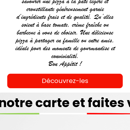
savourer une pizza à la pâte légère et
croustillante généreusement garnie
d’ingrédients frais et de qualité. Qu’elles
soient à base tomate, crème fraîche ou
barbecue à vous de choisir. Une délicieuse
pizza à partager en famille ou entre amis,
idéale pour des moments de gourmandise et
convivialité.
Bon Appétit !
Découvrez-les
ZZAS
COUSCOUS
notre carte et faites 
mander
Commander