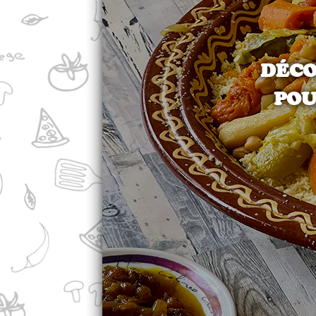
DÉCO
POU