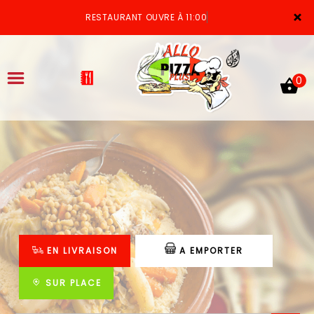
×
RESTAURANT OUVRE À 11:00
0
ACCUEIL
LA CARTE
VOTRE COMPTE
EN LIVRAISON
A EMPORTER
NOTRE RESTAURANT
VOS AVIS
SUR PLACE
MENTIONS LÉGALES