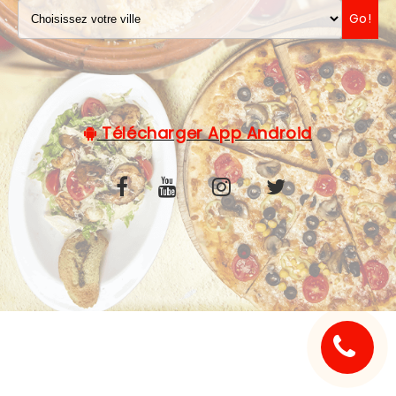
Go!
C.G.V
Télécharger App Android