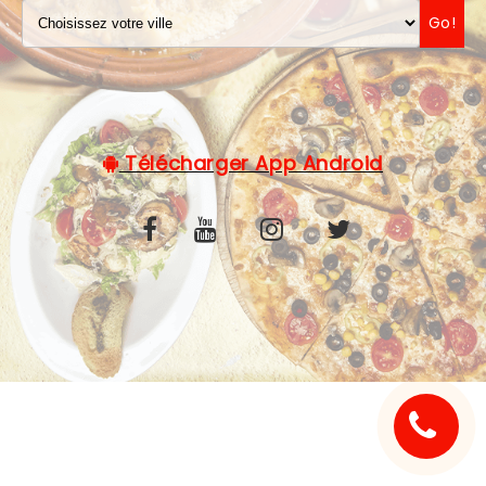
Go!
C.G.V
Télécharger App Android