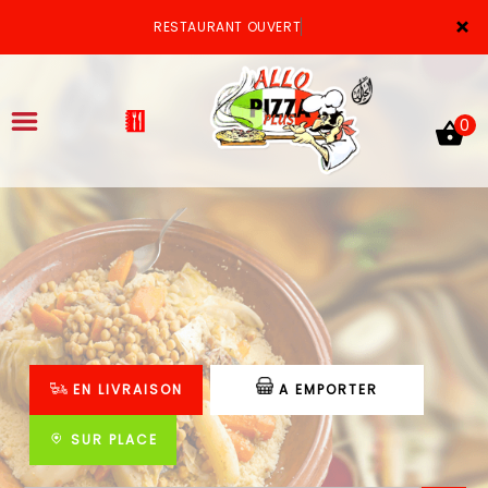
×
RESTAURANT OUVERT
0
ACCUEIL
LA CARTE
VOTRE COMPTE
EN LIVRAISON
A EMPORTER
NOTRE RESTAURANT
VOS AVIS
SUR PLACE
MENTIONS LÉGALES