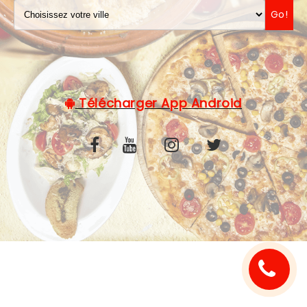
Go!
C.G.V
Télécharger App Android