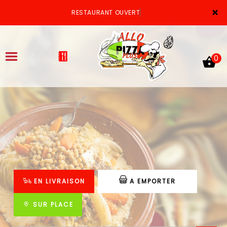
×
RESTAURANT OUVERT
0
ACCUEIL
LA CARTE
VOTRE COMPTE
EN LIVRAISON
A EMPORTER
NOTRE RESTAURANT
VOS AVIS
SUR PLACE
MENTIONS LÉGALES