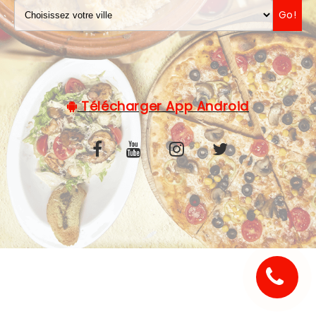
Go!
C.G.V
Télécharger App Android