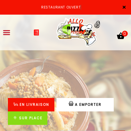
×
RESTAURANT OUVERT
0
ACCUEIL
LA CARTE
VOTRE COMPTE
EN LIVRAISON
A EMPORTER
NOTRE RESTAURANT
VOS AVIS
SUR PLACE
MENTIONS LÉGALES