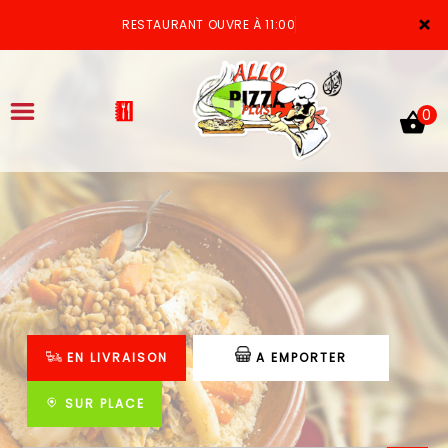
×
RESTAURANT OUVRE À 11:00
0
ACCUEIL
LA CARTE
VOTRE COMPTE
EN LIVRAISON
A EMPORTER
NOTRE RESTAURANT
VOS AVIS
SUR PLACE
MENTIONS LÉGALES