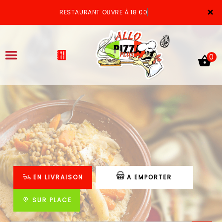
×
RESTAURANT OUVRE À 18:00
0
ACCUEIL
LA CARTE
VOTRE COMPTE
EN LIVRAISON
A EMPORTER
NOTRE RESTAURANT
VOS AVIS
SUR PLACE
MENTIONS LÉGALES