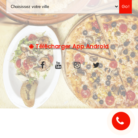
Go!
C.G.V
Télécharger App Android