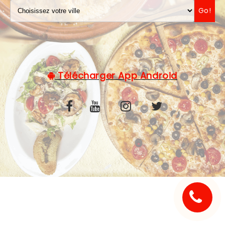
Go!
C.G.V
Télécharger App Android