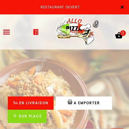
×
RESTAURANT OUVERT
0
ACCUEIL
LA CARTE
VOTRE COMPTE
EN LIVRAISON
A EMPORTER
NOTRE RESTAURANT
VOS AVIS
SUR PLACE
MENTIONS LÉGALES