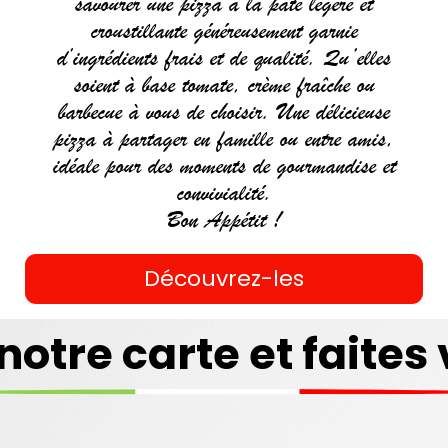
savourer une pizza à la pâte légère et
croustillante généreusement garnie
d’ingrédients frais et de qualité. Qu’elles
soient à base tomate, crème fraîche ou
barbecue à vous de choisir. Une délicieuse
pizza à partager en famille ou entre amis,
idéale pour des moments de gourmandise et
convivialité.
Bon Appétit !
Découvrez-les
COUSCOUS
notre carte et faites 
Commander