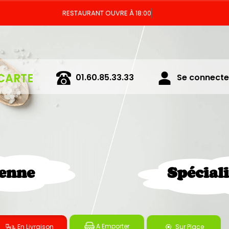
CARTE
01.60.85.33.33
Se connecter
ienne
Spécial
A Emporter
En Livraison
Sur Place