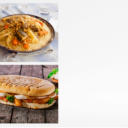
LADES
PANINIS
mander
Commander