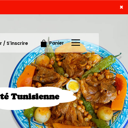
×
×
Panier
 / S'inscrire
ité Tunisienne