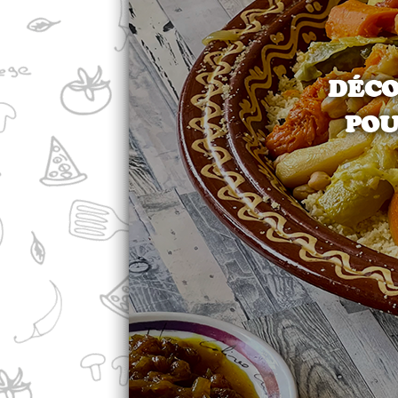
DÉCO
POU