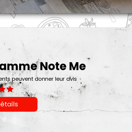
gramme Note Me
ts peuvent donner leur avis
étails