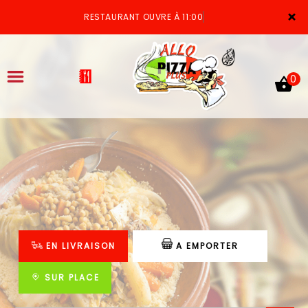
×
RESTAURANT OUVRE À 11:00
0
ACCUEIL
LA CARTE
VOTRE COMPTE
EN LIVRAISON
A EMPORTER
NOTRE RESTAURANT
VOS AVIS
SUR PLACE
MENTIONS LÉGALES