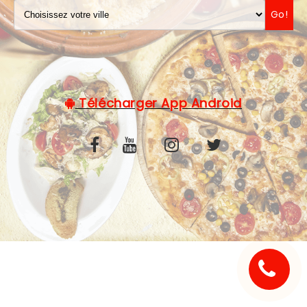
Go!
C.G.V
Télécharger App Android