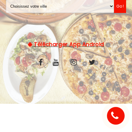
Go!
C.G.V
Télécharger App Android