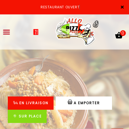
×
RESTAURANT OUVERT
0
ACCUEIL
LA CARTE
VOTRE COMPTE
EN LIVRAISON
A EMPORTER
NOTRE RESTAURANT
VOS AVIS
SUR PLACE
MENTIONS LÉGALES