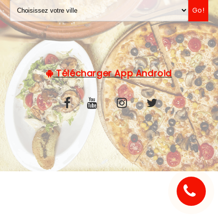
Go!
C.G.V
Télécharger App Android