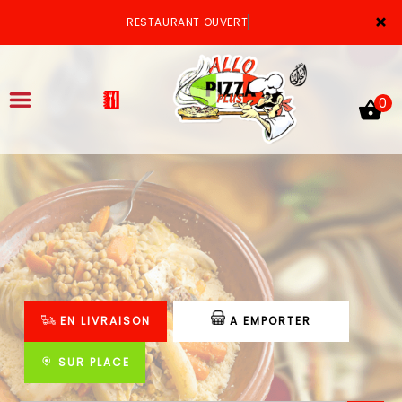
×
RESTAURANT OUVERT
0
ACCUEIL
LA CARTE
VOTRE COMPTE
EN LIVRAISON
A EMPORTER
NOTRE RESTAURANT
VOS AVIS
SUR PLACE
MENTIONS LÉGALES