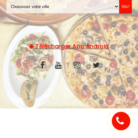
Go!
C.G.V
Télécharger App Android