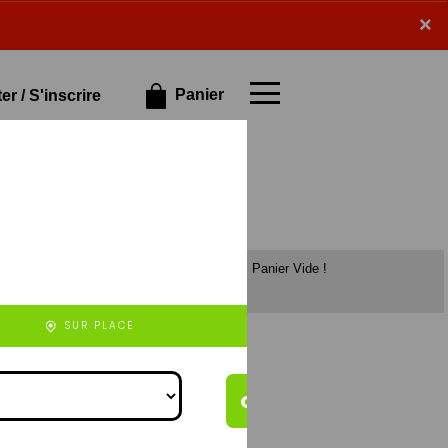
×
×
Panier
r / S'inscrire
Panier Vide !