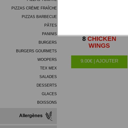
PIZZAS CRÈME FRAÎCHE
PIZZAS BARBECUE
PÂTES
PANINIS
8
CHICKEN
BURGERS
WINGS
BURGERS GOURMETS
WOOPERS
9.00€ | AJOUTER
TEX MEX
SALADES
DESSERTS
GLACES
BOISSONS
Allergènes