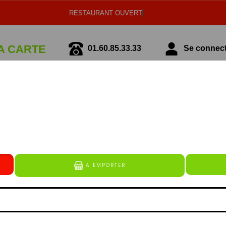
RESTAURANT OUVERT
A CARTE
01.60.85.33.33
Se connecte
écialité Italienne
Spécialité Tunisienne
TEX MEX