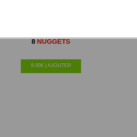
8
NUGGETS
9.00€ | AJOUTER