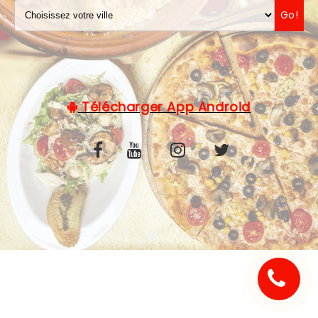
Go!
C.G.V
Télécharger App Android