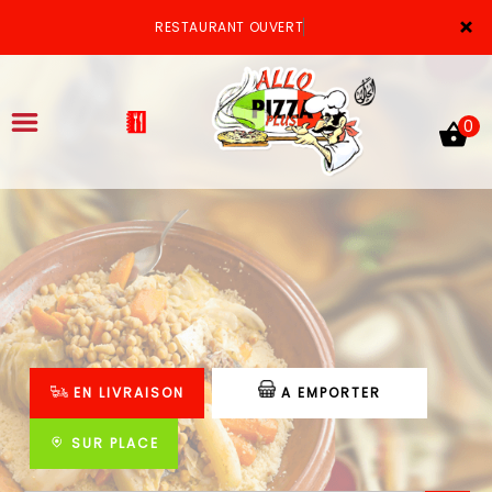
×
RESTAURANT OUVERT
0
ACCUEIL
LA CARTE
VOTRE COMPTE
EN LIVRAISON
A EMPORTER
NOTRE RESTAURANT
VOS AVIS
SUR PLACE
MENTIONS LÉGALES