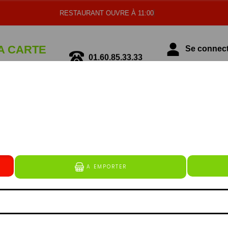
RESTAURANT OUVRE À 11:00
A CARTE
Se connecte
01.60.85.33.33
écialité Italienne
Spécialité Tunisienne
BOISSONS