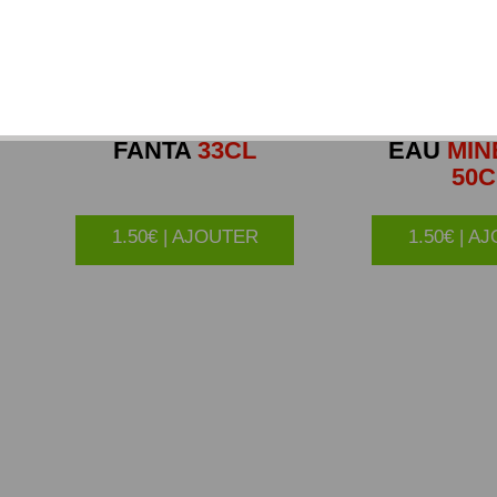
FANTA
33CL
EAU
MIN
50C
1.50€ | AJOUTER
1.50€ | A