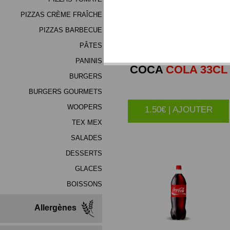
PIZZAS CRÈME FRAÎCHE
PIZZAS BARBECUE
PÂTES
PANINIS
COCA
COLA 33CL
BURGERS
BURGERS GOURMETS
WOOPERS
1.50€ | AJOUTER
TEX MEX
SALADES
DESSERTS
GLACES
BOISSONS
Allergènes