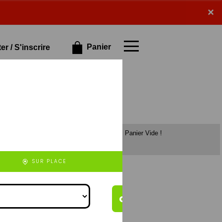
×
×
Panier
r / S'inscrire
Panier Vide !