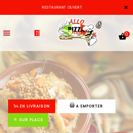
×
RESTAURANT OUVERT
0
ACCUEIL
LA CARTE
VOTRE COMPTE
EN LIVRAISON
A EMPORTER
NOTRE RESTAURANT
VOS AVIS
SUR PLACE
MENTIONS LÉGALES