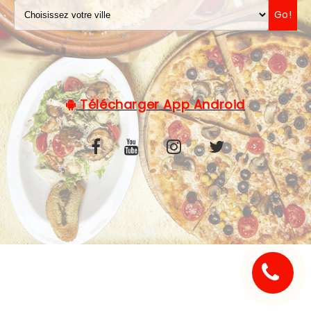
Go!
C.G.V
Télécharger App Android