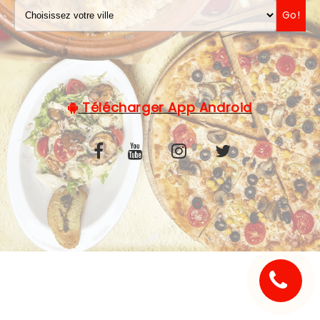
Go!
C.G.V
Télécharger App Android