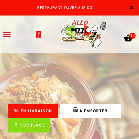
×
RESTAURANT OUVRE À 18:00
0
ACCUEIL
LA CARTE
VOTRE COMPTE
EN LIVRAISON
A EMPORTER
NOTRE RESTAURANT
VOS AVIS
SUR PLACE
MENTIONS LÉGALES