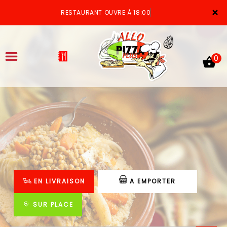
×
RESTAURANT OUVRE À 18:00
0
ACCUEIL
LA CARTE
VOTRE COMPTE
EN LIVRAISON
A EMPORTER
NOTRE RESTAURANT
VOS AVIS
SUR PLACE
MENTIONS LÉGALES