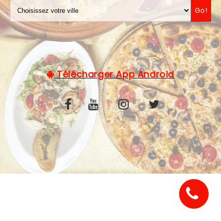
Go!
C.G.V
Télécharger App Android