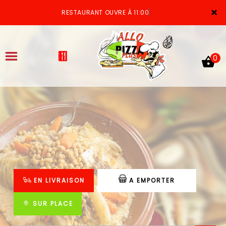
×
RESTAURANT OUVRE À 11:00
0
ACCUEIL
LA CARTE
VOTRE COMPTE
EN LIVRAISON
A EMPORTER
NOTRE RESTAURANT
VOS AVIS
SUR PLACE
MENTIONS LÉGALES