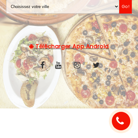
Go!
C.G.V
Télécharger App Android