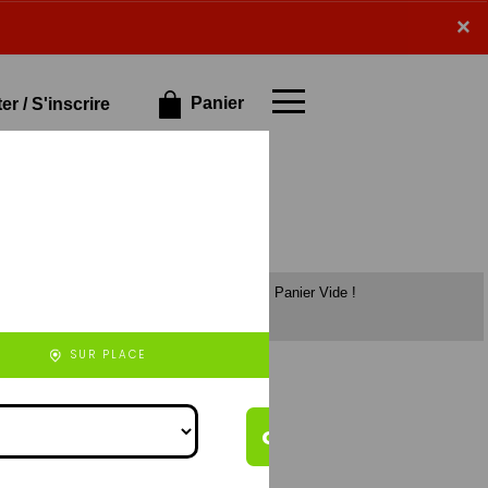
×
×
Panier
r / S'inscrire
Panier Vide !
et de veau),
rizo (à base de
), 4 fromages