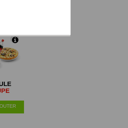
 brie et du
ULE
UPE
AJOUTER