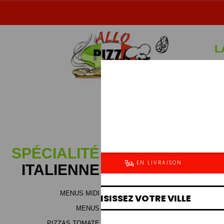
L
Sp
SPÉCIALITÉ
ITALIENNE
MENUS MIDI
Jambon (bloc de dinde), m
MENUS
fromage (mélange de haute qu
boeuf ou voilaille), viand
PIZZAS TOMATE