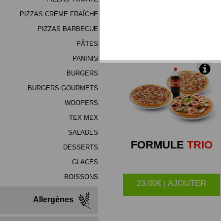
(mélange de haute qualité
PIZZAS CRÈME FRAÎCHE
PIZZAS BARBECUE
*Produits Congelés
PÂTES
PANINIS
BURGERS
BURGERS GOURMETS
WOOPERS
TEX MEX
SALADES
FORMULE
TRIO
DESSERTS
GLACES
BOISSONS
23.00€ | AJOUTER
Allergènes