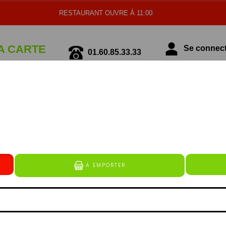
RESTAURANT OUVRE À 11:00
A CARTE
01.60.85.33.33
Se connecte
écialité Italienne
Spécialité Tunisienne
MENUS
erguez (à base de boeuf et de volaille), lardons (bâtonn
alité de mozarella rapé et de substitut de fromage), cho
e de kebab (emincé de kebab à base de veau et de volaille