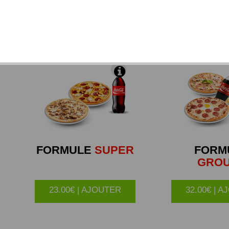
 de mozzarella et de substitut de fromage, du chèvre, du
gorgonzola décongelés).
FORMULE
SUPER
FORM
GRO
23.00€ | AJOUTER
32.00€ | 