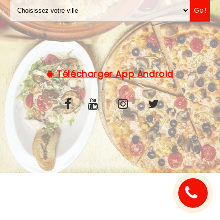
Go!
C.G.V
Télécharger App Android