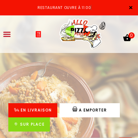
×
RESTAURANT OUVRE À 11:00
0
ACCUEIL
LA CARTE
VOTRE COMPTE
EN LIVRAISON
A EMPORTER
NOTRE RESTAURANT
VOS AVIS
SUR PLACE
MENTIONS LÉGALES