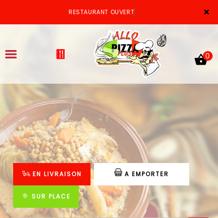
×
RESTAURANT OUVERT
0
ACCUEIL
LA CARTE
VOTRE COMPTE
EN LIVRAISON
A EMPORTER
NOTRE RESTAURANT
VOS AVIS
SUR PLACE
MENTIONS LÉGALES