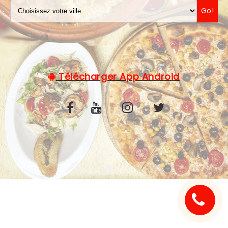
Go!
C.G.V
Télécharger App Android