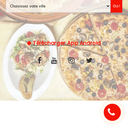
Go!
C.G.V
Télécharger App Android