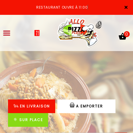
×
RESTAURANT OUVRE À 11:00
0
ACCUEIL
LA CARTE
VOTRE COMPTE
EN LIVRAISON
A EMPORTER
NOTRE RESTAURANT
VOS AVIS
SUR PLACE
MENTIONS LÉGALES