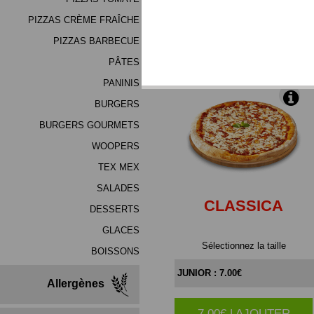
(mélange de haute qualité
PIZZAS CRÈME FRAÎCHE
PIZZAS BARBECUE
*Produits Congelés
PÂTES
PANINIS
BURGERS
BURGERS GOURMETS
WOOPERS
TEX MEX
SALADES
CLASSICA
DESSERTS
GLACES
Sélectionnez la taille
BOISSONS
Allergènes
7.00€ | AJOUTER
|