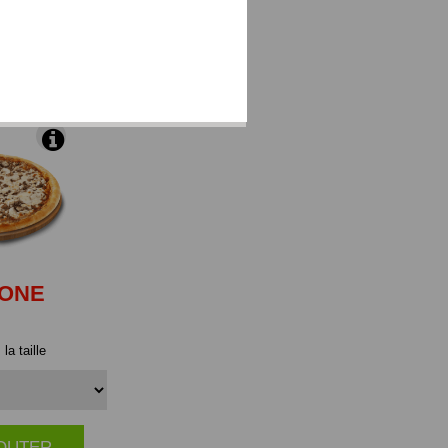
 brie et du
IONE
la taille
JOUTER
|