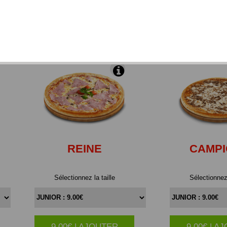
 de mozzarella et de substitut de fromage, du chèvre, du
gorgonzola décongelés).
REINE
CAMP
Sélectionnez la taille
Sélectionnez 
9.00€ | AJOUTER
9.00€ | A
|