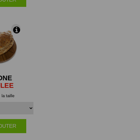
ONE
FLEE
la taille
JOUTER
|