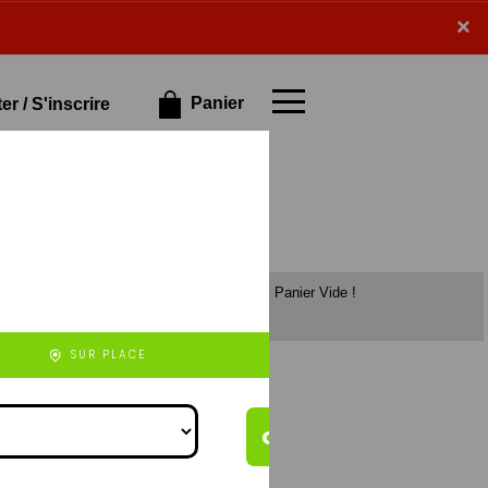
×
×
Panier
r / S'inscrire
Panier Vide !
et de veau),
chorizo (à base
e), 4 fromages