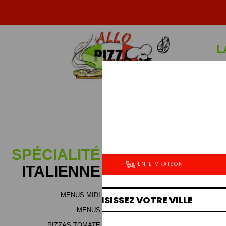
L
Sp
SPÉCIALITÉ
ITALIENNE
MENUS MIDI
Jambon (bloc de dinde), m
MENUS
fromage (mélange de haute qu
de boeuf ou volaille), vian
PIZZAS TOMATE