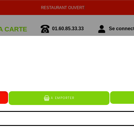
A CARTE
01.60.85.33.33
Se connecte
écialité Italienne
Spécialité Tunisienne
PIZZAS TOMATE
erguez (à base de boeuf et de volaille), lardons (bâtonn
alité de mozzarella râpée et de substitut de fromage), 
de de kebab (émincé de kebab à base de veau et de volaill