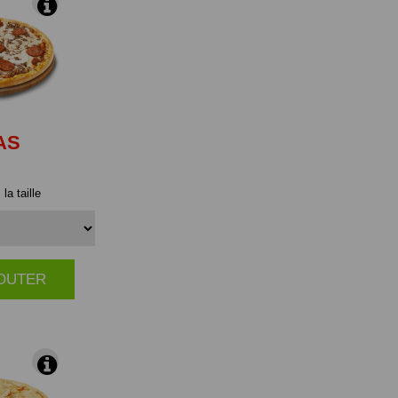
AS
la taille
JOUTER
|