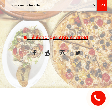
Go!
C.G.V
Télécharger App Android