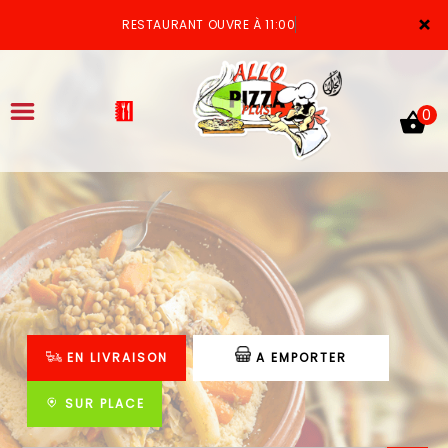
×
RESTAURANT OUVRE À 11:00
0
ACCUEIL
LA CARTE
VOTRE COMPTE
EN LIVRAISON
A EMPORTER
NOTRE RESTAURANT
VOS AVIS
SUR PLACE
MENTIONS LÉGALES