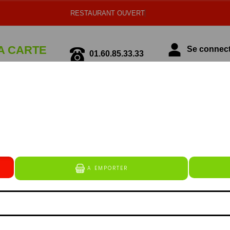
RESTAURANT OUVERT
A CARTE
01.60.85.33.33
Se connecte
écialité Italienne
Spécialité Tunisienne
MENUS MIDI
erguez (à base de boeuf et de volaille), lardons (bâtonn
alité de mozarella rapé et de substitut de fromage), cho
e de kebab (emincé de kebab à base de veau et de volaille