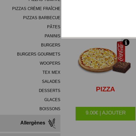
(mélange de haute qualité
PIZZAS CRÈME FRAÎCHE
PIZZAS BARBECUE
*Produits Congelés
PÂTES
PANINIS
BURGERS
BURGERS GOURMETS
WOOPERS
TEX MEX
SALADES
PIZZA
DESSERTS
GLACES
BOISSONS
9.00€ | AJOUTER
Allergènes