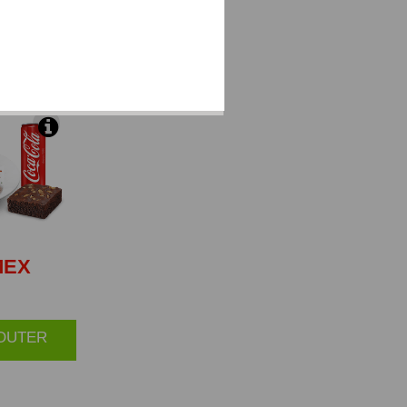
 brie et du
EX
JOUTER