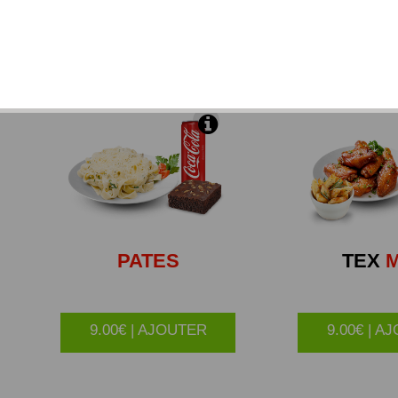
 de mozzarella et de substitut de fromage, du chèvre, du
gorgonzola décongelés).
PATES
TEX
M
9.00€ | AJOUTER
9.00€ | A