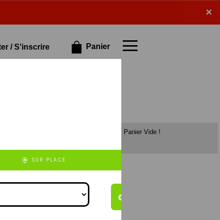
×
×
Panier
r / S'inscrire
Panier Vide !
et de veau),
rizo (à base de
), 4 fromages