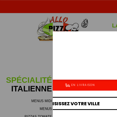
L
Sp
SPÉCIALITÉ
ITALIENNE
MENUS MIDI
Jambon (bloc de dinde), m
MENUS
fromage (mélange de haute qu
boeuf ou voilaille), viand
PIZZAS TOMATE