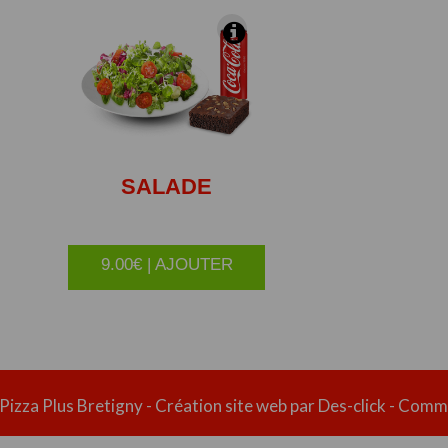
SALADE
9.00€ | AJOUTER
 Pizza Plus Bretigny
- Création site web par
Des-click
-
Comma