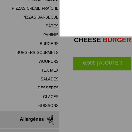
PIZZAS CRÈME FRAÎCHE
PIZZAS BARBECUE
PÂTES
PANINIS
CHEESE
BURGER
BURGERS
BURGERS GOURMETS
WOOPERS
6.50€ | AJOUTER
TEX MEX
SALADES
DESSERTS
GLACES
BOISSONS
Allergènes