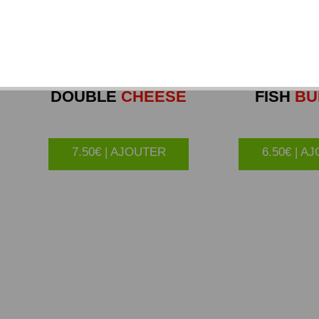
DOUBLE
CHEESE
FISH
BU
7.50€ | AJOUTER
6.50€ | A