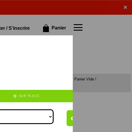
×
×
Panier
r / S'inscrire
Panier Vide !