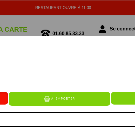
RESTAURANT OUVRE À 11:00
A CARTE
Se connecte
01.60.85.33.33
écialité Italienne
Spécialité Tunisienne
BURGERS