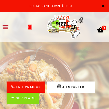
×
RESTAURANT OUVRE À 11:00
0
ACCUEIL
LA CARTE
VOTRE COMPTE
EN LIVRAISON
A EMPORTER
NOTRE RESTAURANT
VOS AVIS
SUR PLACE
MENTIONS LÉGALES