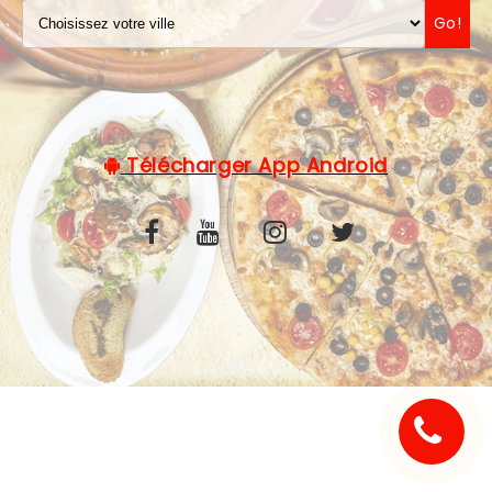
Go!
C.G.V
Télécharger App Android