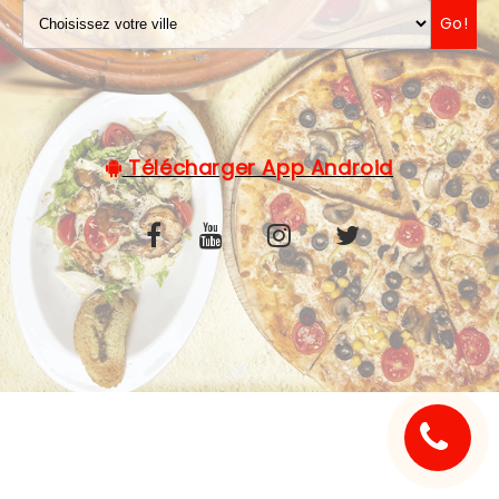
Go!
C.G.V
Télécharger App Android