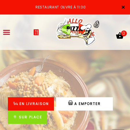
×
RESTAURANT OUVRE À 11:00
0
ACCUEIL
LA CARTE
VOTRE COMPTE
EN LIVRAISON
A EMPORTER
NOTRE RESTAURANT
VOS AVIS
SUR PLACE
MENTIONS LÉGALES