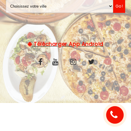
Go!
C.G.V
Télécharger App Android