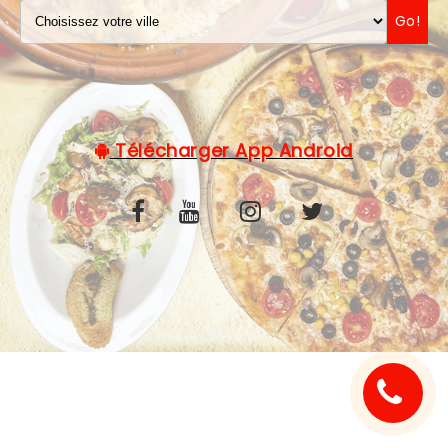
Go!
C.G.V
Télécharger App Android