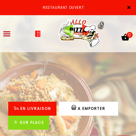
×
RESTAURANT OUVERT
0
ACCUEIL
LA CARTE
VOTRE COMPTE
EN LIVRAISON
A EMPORTER
NOTRE RESTAURANT
VOS AVIS
SUR PLACE
MENTIONS LÉGALES