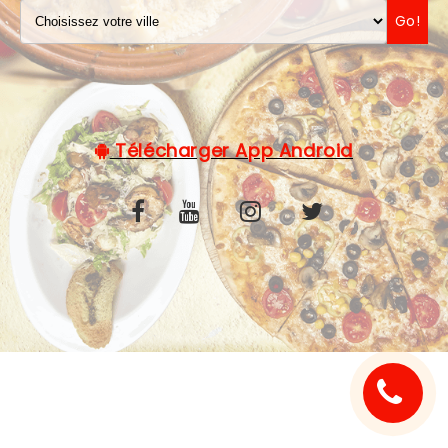
Go!
C.G.V
Télécharger App Android