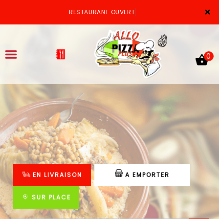
×
RESTAURANT OUVERT
0
ACCUEIL
LA CARTE
VOTRE COMPTE
EN LIVRAISON
A EMPORTER
NOTRE RESTAURANT
VOS AVIS
SUR PLACE
MENTIONS LÉGALES