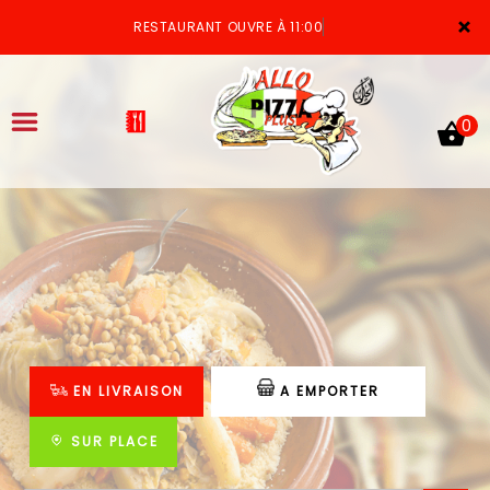
×
RESTAURANT OUVRE À 11:00
0
ACCUEIL
LA CARTE
VOTRE COMPTE
EN LIVRAISON
A EMPORTER
NOTRE RESTAURANT
VOS AVIS
SUR PLACE
MENTIONS LÉGALES