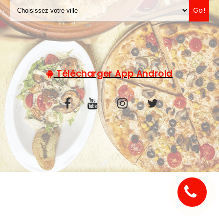
Go!
C.G.V
Télécharger App Android