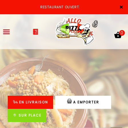
×
RESTAURANT OUVERT
0
ACCUEIL
LA CARTE
VOTRE COMPTE
EN LIVRAISON
A EMPORTER
NOTRE RESTAURANT
VOS AVIS
SUR PLACE
MENTIONS LÉGALES