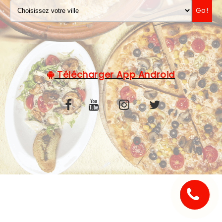
Go!
C.G.V
Télécharger App Android