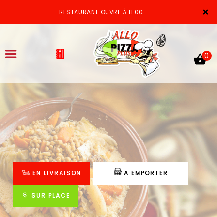
×
RESTAURANT OUVRE À 11:00
0
ACCUEIL
LA CARTE
VOTRE COMPTE
EN LIVRAISON
A EMPORTER
NOTRE RESTAURANT
VOS AVIS
SUR PLACE
MENTIONS LÉGALES