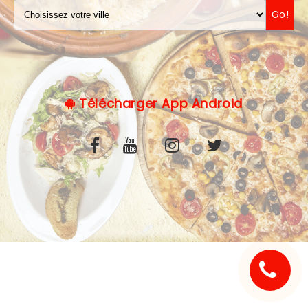
Go!
C.G.V
Télécharger App Android