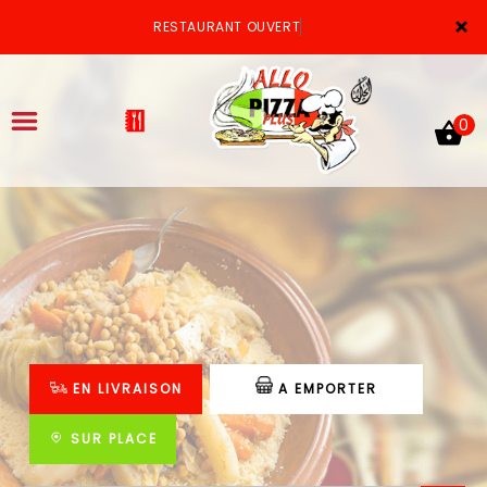
×
RESTAURANT OUVERT
0
ACCUEIL
LA CARTE
VOTRE COMPTE
EN LIVRAISON
A EMPORTER
NOTRE RESTAURANT
VOS AVIS
SUR PLACE
MENTIONS LÉGALES