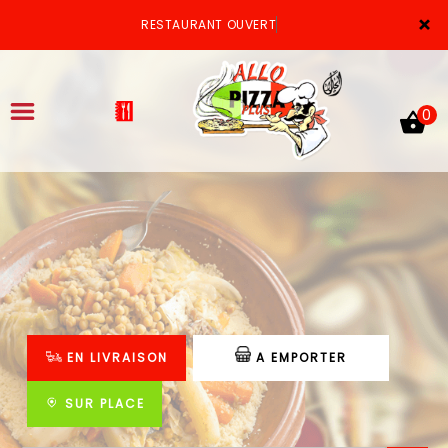
×
RESTAURANT OUVERT
0
ACCUEIL
LA CARTE
VOTRE COMPTE
EN LIVRAISON
A EMPORTER
NOTRE RESTAURANT
VOS AVIS
SUR PLACE
MENTIONS LÉGALES