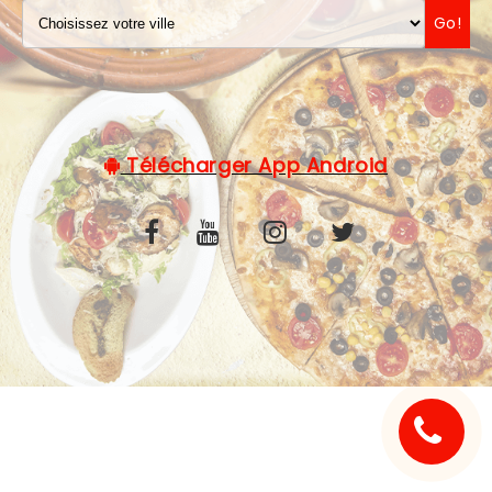
Go!
C.G.V
Télécharger App Android