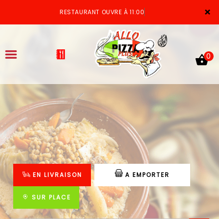
×
RESTAURANT OUVRE À 11:00
0
ACCUEIL
LA CARTE
VOTRE COMPTE
EN LIVRAISON
A EMPORTER
NOTRE RESTAURANT
VOS AVIS
SUR PLACE
MENTIONS LÉGALES