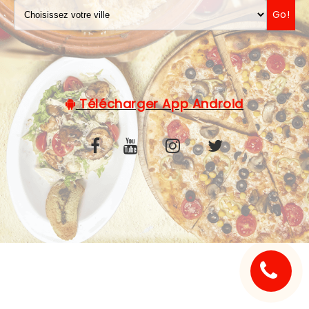
Go!
C.G.V
Télécharger App Android