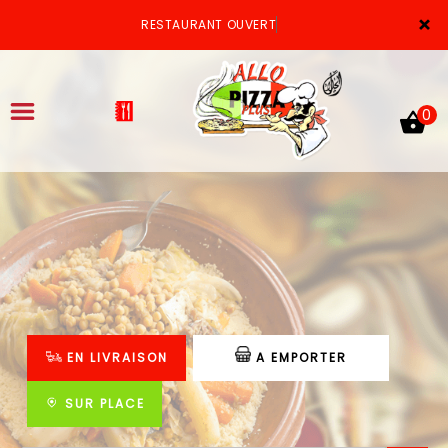
×
RESTAURANT OUVERT
0
ACCUEIL
LA CARTE
VOTRE COMPTE
EN LIVRAISON
A EMPORTER
NOTRE RESTAURANT
VOS AVIS
SUR PLACE
MENTIONS LÉGALES