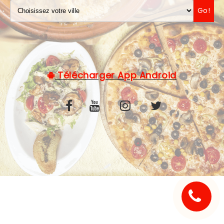
Go!
C.G.V
Télécharger App Android