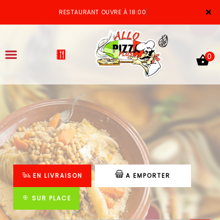
×
RESTAURANT OUVRE À 18:00
0
ACCUEIL
LA CARTE
VOTRE COMPTE
EN LIVRAISON
A EMPORTER
NOTRE RESTAURANT
VOS AVIS
SUR PLACE
MENTIONS LÉGALES