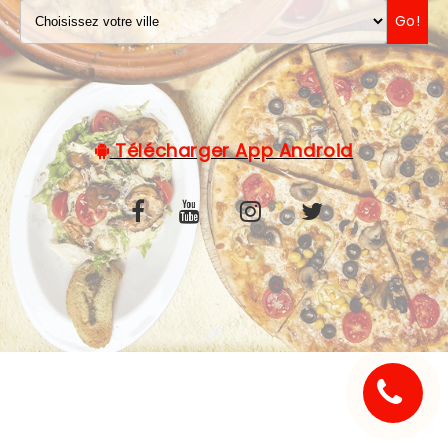
Go!
C.G.V
Télécharger App Android